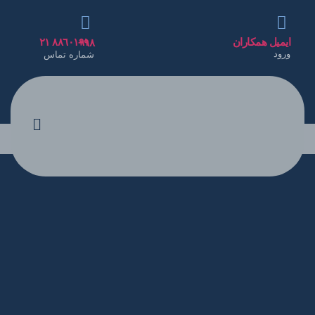
ایمیل همکاران
٨٨٦٠١٩١٠ ٢١ ٩٨+
ورود
شماره تماس