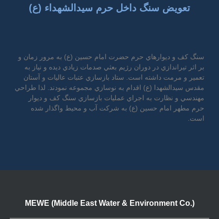
تعويض سنگ داخل حرم سيدالشهداء (ع)
سنگ كف و ديوارهاي حرم حضرت امام حسين (ع) به مرور زمان و
بر اثر تيراندازي در دوران رژيم بعثي صدمات زيادي ديده و نياز به
تعمير و مرمت داشته است. ستاد بازسازي عتبات عاليات و آستان
مقدس سيدالشهدا (ع) اقدام به نوسازي مجموعه نمودند. لذا طراحي
مهندسي و نظارت به اجراي عمليات بازسازي سنگ كف و ديوار
حرم مطهر امام حسين (ع) به شركت آب و محيط واگذار شده
است.
MEWE (Middle East Water & Environment Co.)