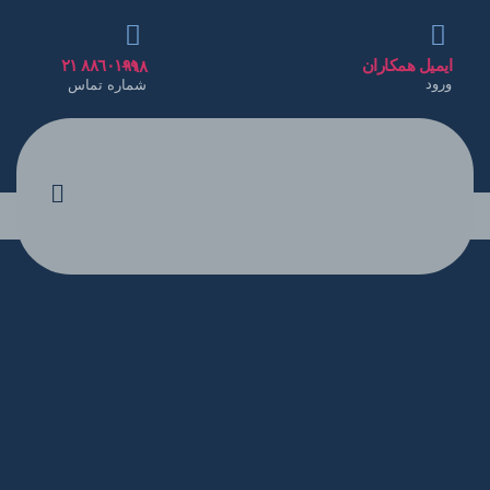
ایمیل همکاران
٨٨٦٠١٩١٠ ٢١ ٩٨+
ورود
شماره تماس