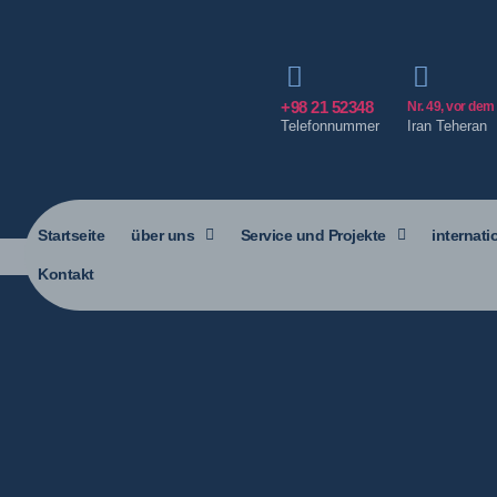
+98 21 52348
Nr. 49, vor dem
Telefonnummer
Iran Teheran
Startseite
über uns
Service und Projekte
internati
Kontakt