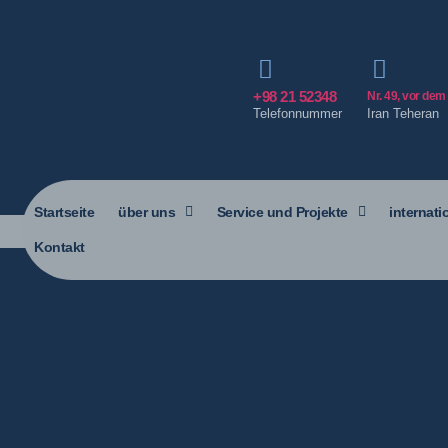
+98 21 52348
Nr. 49, vor dem
Telefonnummer
Iran Teheran
Startseite
über uns
Service und Projekte
internati
Kontakt