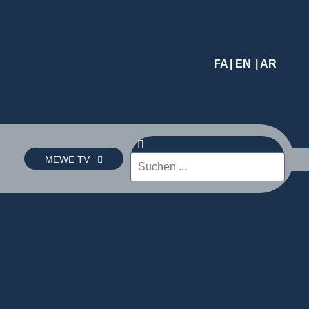
FA
| EN
| AR
MEWE TV