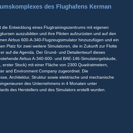
trumskomplexes des Flughafens Kerman
 die Entwicklung eines Flugtrainingszentrums mit eigenen
gkursen auszubilden und ihre Piloten aufzurüsten und auf den
inen Airbus 600-A-340-Flugzeugsimulator hinzuzufügen und ein
 Platz für zwei weitere Simulatoren, die in Zukunft zur Flotte
 er auf die Agenda. Der Grund- und Detailentwurf dieses
stehende Airbus A-340-600- und BAE-146-Simulatorgebäude,
s, erster Stock) mit einer Fläche von 2300 Quadratmetern,
Water and Environment Company zugeordnet. Die
se, Architektur, Struktur sowie elektrische und mechanische
gningenieuren des Unternehmens in 4 Monaten unter
rds des Herstellers und des Simulators erstellt wurden.