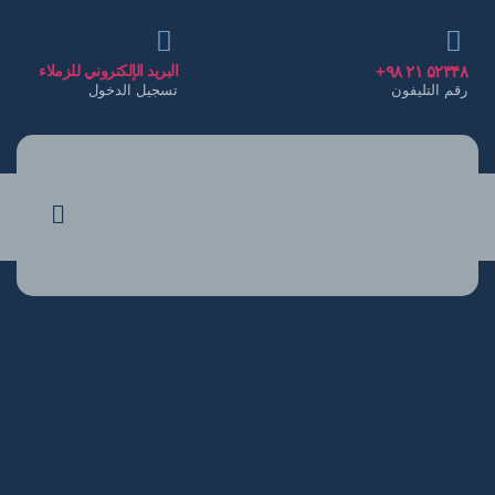
۵۲۳۴۸ ٢١ ٩٨+
البريد الإلكتروني للزملاء
رقم التليفون
تسجيل الدخول