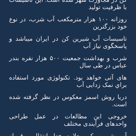
با ظرفيت توليد
روزانه ۱۰۰ هزار مترمكعب آب شرب، در نوع
خود بزرگترين
تاسيسات آب شيرين كن در ايران ميباشد و
پاسخگوی نياز آب
شرب و بهداشت جمعيت ۵۰۰ هزار نفره بندر
عباس در طی سال
های آتی خواهد بود. تكنولوژی مورد استفاده
براي نمک زدايی آب
دريا روش اسمز معكوس در نظر گرفته شده
است.
خروجی اين مطالعات در عمل طراحی
واحدهای فرآيندی مختلف
آب شيرين كن بعلاوه خط انتقال برق از