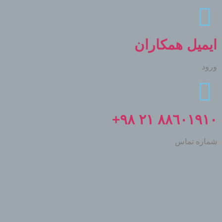
ایمیل همکاران
ورود
٨٨٦٠١٩١٠ ٢١ ٩٨+
شماره تماس