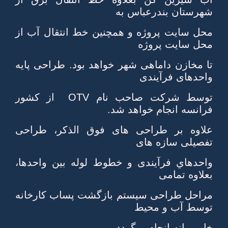
شهرستان بندرعباس به
محل سايت پروژه و همچنين خط انتقال آب از
محل سايت پروژه
تا مخازن داماهی شهر خواهد بود. طراحی پايه
واحدهای فرآيندی
توسط شركت صاحب نام OTV از كشور
فرانسه انجام خواهد شد.
علاوه بر طراحی های فوق الذكر، طراحی
تفصيلی سازه های
واحدهاي فرآيندی و خطوط لوله بين واحدها،
بعلاوه تمامی
مراحل طراحی سيستم بازگشت پساب كارخانه
توسط آب و محيط
خاورميانه انجام ميگردد.